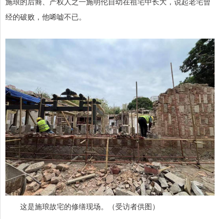
施琅的后裔、产权人之一施明伦自幼在祖宅中长大，说起老宅曾
经的破败，他唏嘘不已。
这是施琅故宅的修缮现场。（受访者供图）