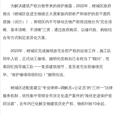
为解决建筑产权分散带来的保护难题，2022年，鲤城区政府
推出《鲤城区促进文物级古大厝家族内部析产和保护的若干惠民
措施（试行）》，将辖区内不可移动文物产权情况细分为“完全清
晰、基本清晰、不清晰”三类，通过政府购买、以修代租、购租结
合等方式制定差异化方案。
2023年，鲤城区完成施琅故宅全部产权的征收工作，施工队
同年入驻，正式动工修缮。施明伦笑称自己全程当了“顾问”，凭
着回忆指导施工队一一复原建筑细节，直至老宅全部修缮完
毕。“保护修缮得很到位！”施明伦说。
鲤城区还配套建立“专业律师+调解员+公证员”的“三对一”法律
服务机制，依托集中管辖全市涉文化遗产案件的“海丝史迹保护巡
回法庭”，近年内已化解文物建筑历史产权、物权纠纷10余起。