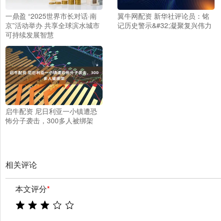
一鼎盈 “2025世界市长对话·南
翼牛网配资 新华社评论员：铭
京”活动举办 共享全球滨水城市
记历史警示&#32;凝聚复兴伟力
可持续发展智慧
启牛配资 尼日利亚一小镇遭恐
怖分子袭击，300多人被绑架
相关评论
本文评分
*