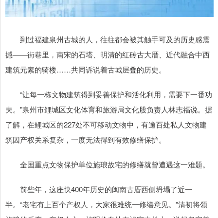
到过福建泉州古城的人，往往都会被其触手可及的历史感震
撼——街巷里，南宋的石塔、明清的红砖古大厝、近代融合中西
建筑元素的骑楼……共同诉说着古城层叠的历史。
“让每一栋文物建筑得到妥善保护和活化利用，需要下一番功
夫。”泉州市鲤城区文化体育和旅游局文化股负责人林志福说。据
了解，在鲤城区的227处不可移动文物中，有逾百处私人文物建
筑因产权关系复杂，一度无法得到有效修缮保护。
全国重点文物保护单位施琅故宅的修缮就曾遭遇这一难题。
前些年，这座快400年历史的闽南古厝西侧坍塌了近一
半。“老宅有上百个产权人，大家很难统一修缮意见。”清初将领