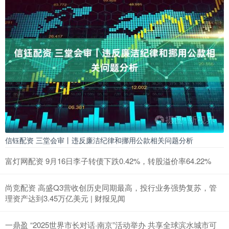
信钰配资 三堂会审丨违反廉洁纪律和挪用公款相关问题分析
富灯网配资 9月16日李子转债下跌0.42%，转股溢价率64.22%
尚竞配资 高盛Q3营收创历史同期最高，投行业务强势复苏，管
理资产达到3.45万亿美元 | 财报见闻
一鼎盈 “2025世界市长对话·南京”活动举办 共享全球滨水城市可