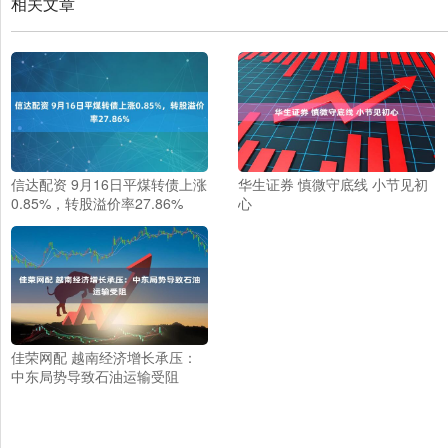
相关文章
信达配资 9月16日平煤转债上涨
华生证券 慎微守底线 小节见初
0.85%，转股溢价率27.86%
心
佳荣网配 越南经济增长承压：
中东局势导致石油运输受阻