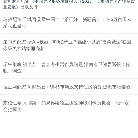
聚和财富配资 《中国养老服务发展报告（2025）：推动养老产业高质
量发展》出版发行
瑞驰配资 千城百县看中国·“丰”景正好｜新疆昌吉：146万亩玉米
采收正当时
集中盈配资 藤条+铁线=300亿产业？福建小城的“指尖魔法”在国
家级美术馆华丽亮相
珺牛策略 祖某某、曾某有生活作风问题 湖南省卫健委通报：停
职、调查!
恒正网配资 河南出台12条楼市新政支持住房消费 提振市场信心
东信证券 莫耶斯：如果你给哈兰德这种级别球员机会，他一定
会把握住