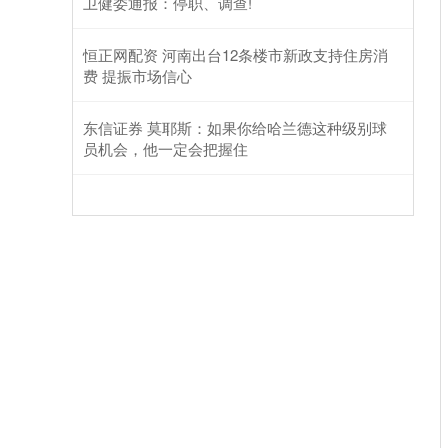
卫健委通报：停职、调查!
恒正网配资 河南出台12条楼市新政支持住房消
费 提振市场信心
东信证券 莫耶斯：如果你给哈兰德这种级别球
员机会，他一定会把握住