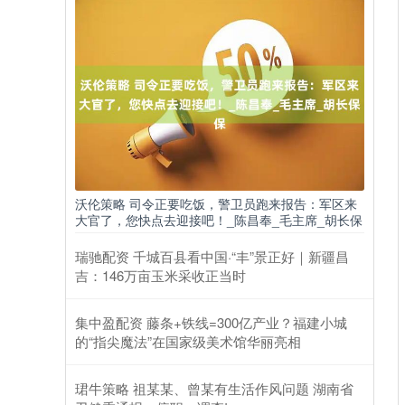
沃伦策略 司令正要吃饭，警卫员跑来报告：军区来
大官了，您快点去迎接吧！_陈昌奉_毛主席_胡长保
瑞驰配资 千城百县看中国·“丰”景正好｜新疆昌
吉：146万亩玉米采收正当时
集中盈配资 藤条+铁线=300亿产业？福建小城
的“指尖魔法”在国家级美术馆华丽亮相
珺牛策略 祖某某、曾某有生活作风问题 湖南省