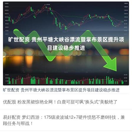
旷世配资 贵州平塘大峡谷漂流暨掌布景区提升项目建设稳步推进
优配股 粉发黑裙惊艳全网！白鹿可甜可飒“换头式”美貌绝了
易好配资 梦幻西游：175级凌波城12+7硬件愤怒不磨6特技，兼
顾任务与帮战！