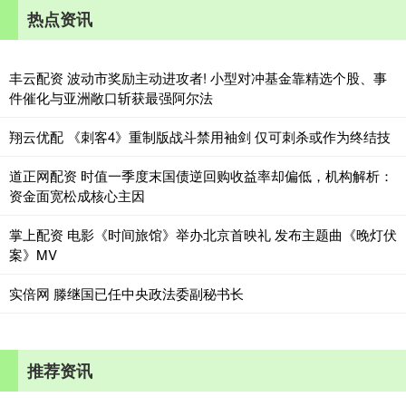
热点资讯
丰云配资 波动市奖励主动进攻者! 小型对冲基金靠精选个股、事
件催化与亚洲敞口斩获最强阿尔法
翔云优配 《刺客4》重制版战斗禁用袖剑 仅可刺杀或作为终结技
道正网配资 时值一季度末国债逆回购收益率却偏低，机构解析：
资金面宽松成核心主因
掌上配资 电影《时间旅馆》举办北京首映礼 发布主题曲《晚灯伏
案》MV
实倍网 滕继国已任中央政法委副秘书长
推荐资讯