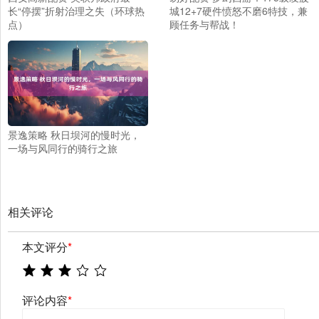
长“停摆”折射治理之失（环球热
城12+7硬件愤怒不磨6特技，兼
点）
顾任务与帮战！
景逸策略 秋日坝河的慢时光，
一场与风同行的骑行之旅
相关评论
本文评分
*
评论内容
*