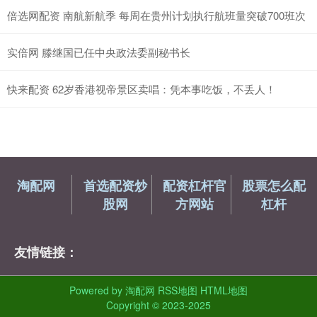
倍选网配资 南航新航季 每周在贵州计划执行航班量突破700班次
实倍网 滕继国已任中央政法委副秘书长
快来配资 62岁香港视帝景区卖唱：凭本事吃饭，不丢人！
淘配网
首选配资炒
配资杠杆官
股票怎么配
股网
方网站
杠杆
友情链接：
Powered by
淘配网
RSS地图
HTML地图
Copyright
© 2023-2025