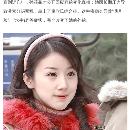
直到近几年，孙菲菲才公开回应容貌变化真相：她因长期压力导
致激素分泌紊乱，患上了库欣氏综合征。这种疾病会导致"满月
脸"、"水牛背"等症状，完全改变了她的外貌。