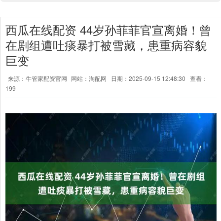
西瓜在线配资 44岁孙菲菲官宣离婚！曾
在剧组遭吐痰暴打被雪藏，患重病容貌
巨变
来源：牛管家配资官网
网站：淘配网
日期：2025-09-15 12:48:30
查看：
199