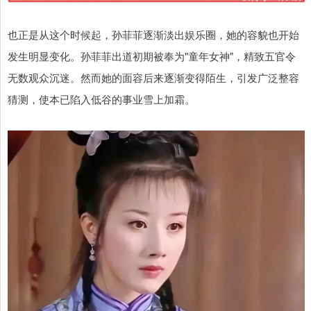
也正是从这个时候起，孙菲菲逐渐淡出娱乐圈，她的容貌也开始
发生明显变化。孙菲菲出道初期被奉为"童年女神"，精致五官令
无数观众沉迷。然而她的面容后来逐渐变得陌生，引发广泛整容
猜测，使本已陷入低谷的事业雪上加霜。