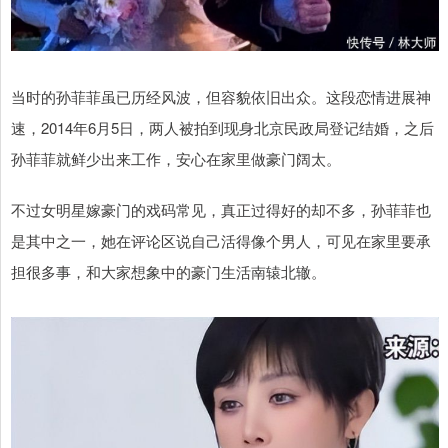
当时的孙菲菲虽已历经风波，但容貌依旧出众。这段恋情进展神
速，2014年6月5日，两人被拍到现身北京民政局登记结婚，之后
孙菲菲就鲜少出来工作，安心在家里做豪门阔太。
不过女明星嫁豪门的戏码常见，真正过得好的却不多，孙菲菲也
是其中之一，她在评论区说自己活得像个男人，可见在家里要承
担很多事，和大家想象中的豪门生活南辕北辙。