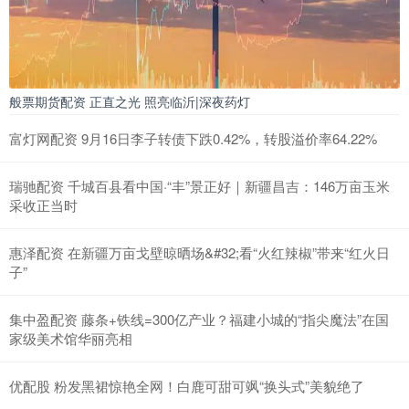
般票期货配资 正直之光 照亮临沂|深夜药灯
富灯网配资 9月16日李子转债下跌0.42%，转股溢价率64.22%
瑞驰配资 千城百县看中国·“丰”景正好｜新疆昌吉：146万亩玉米
采收正当时
惠泽配资 在新疆万亩戈壁晾晒场&#32;看“火红辣椒”带来“红火日
子”
集中盈配资 藤条+铁线=300亿产业？福建小城的“指尖魔法”在国
家级美术馆华丽亮相
优配股 粉发黑裙惊艳全网！白鹿可甜可飒“换头式”美貌绝了