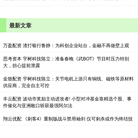
最新文章
万盈配资 渣打银行鲁静：为科创企业站台，金融不再做壁上观
思考资本 宇树科技陈立：准备春晚《武BOT》节目时压力特别
大，担心提前泄露
金致配资 宇树科技陈立：关节电机上游只有铜线、磁铁等原材料
供应商，完全自主可控
丰云配资 波动市奖励主动进攻者! 小型对冲基金靠精选个股、事
件催化与亚洲敞口斩获最强阿尔法
翔云优配 《刺客4》重制版战斗禁用袖剑 仅可刺杀或作为终结技