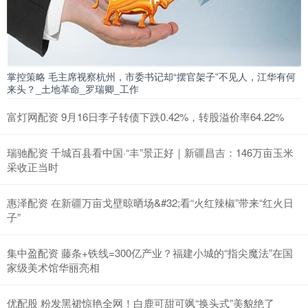
掌控策略 毛主席视察杭州，市委书记却“摆官架子”不见人，江华有何
来头？_土地革命_罗瑞卿_工作
富灯网配资 9月16日李子转债下跌0.42%，转股溢价率64.22%
瑞驰配资 千城百县看中国·“丰”景正好｜新疆昌吉：146万亩玉米
采收正当时
惠泽配资 在新疆万亩戈壁晾晒场&#32;看“火红辣椒”带来“红火日
子”
集中盈配资 藤条+铁线=300亿产业？福建小城的“指尖魔法”在国
家级美术馆华丽亮相
优配股 粉发黑裙惊艳全网！白鹿可甜可飒“换头式”美貌绝了