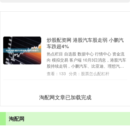
炒股配资网 港股汽车股走弱 小鹏汽
车跌超4%
热点栏目 自选股 数据中心 行情中心 资金流
向 模拟交易 客户端 10月3日消息，港股汽车
股持续走弱，小鹏汽车、比亚迪、理想汽车
跌超4%，零跑汽车跌超3%，蔚来....
查看：
133
分类：
股票怎么配杠杆
淘配网文章已加载完成
淘配网