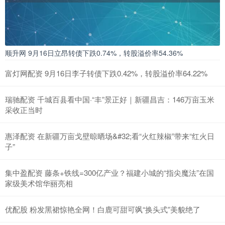
顺升网 9月16日立昂转债下跌0.74%，转股溢价率54.36%
富灯网配资 9月16日李子转债下跌0.42%，转股溢价率64.22%
瑞驰配资 千城百县看中国·“丰”景正好｜新疆昌吉：146万亩玉米
采收正当时
惠泽配资 在新疆万亩戈壁晾晒场&#32;看“火红辣椒”带来“红火日
子”
集中盈配资 藤条+铁线=300亿产业？福建小城的“指尖魔法”在国
家级美术馆华丽亮相
优配股 粉发黑裙惊艳全网！白鹿可甜可飒“换头式”美貌绝了