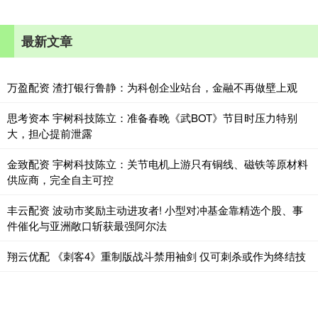
最新文章
万盈配资 渣打银行鲁静：为科创企业站台，金融不再做壁上观
思考资本 宇树科技陈立：准备春晚《武BOT》节目时压力特别
大，担心提前泄露
金致配资 宇树科技陈立：关节电机上游只有铜线、磁铁等原材料
供应商，完全自主可控
丰云配资 波动市奖励主动进攻者! 小型对冲基金靠精选个股、事
件催化与亚洲敞口斩获最强阿尔法
翔云优配 《刺客4》重制版战斗禁用袖剑 仅可刺杀或作为终结技